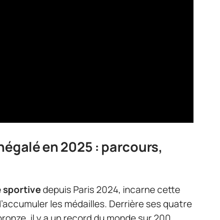
négalé en 2025 : parcours,
 sportive
depuis Paris 2024, incarne cette
’accumuler les médailles. Derrière ses quatre
bronze, il y a un record du monde sur 200