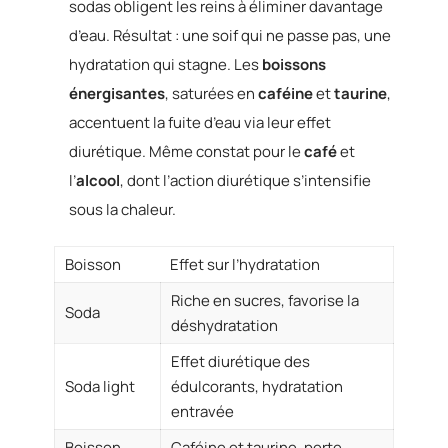
sodas obligent les reins à éliminer davantage
d’eau. Résultat : une soif qui ne passe pas, une
hydratation qui stagne. Les
boissons
énergisantes
, saturées en
caféine
et
taurine
,
accentuent la fuite d’eau via leur effet
diurétique. Même constat pour le
café
et
l’
alcool
, dont l’action diurétique s’intensifie
sous la chaleur.
Boisson
Effet sur l’hydratation
Riche en sucres, favorise la
Soda
déshydratation
Effet diurétique des
Soda light
édulcorants, hydratation
entravée
Boisson
Caféine et taurine, perte